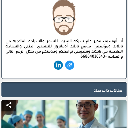
أنا أبوسيف مدير عام شركة السيف للسفر والسياحة العلاجية في
تايلاند ومؤسس موقع تايلند أدفايزور للتنسيق الطبي والسياحة
العلاجية في تايلاند ويشرفني تواصلكم وخدمتكم من خلال الرقم التالي
واتساب: +66864036343
مقالات ذات صلة
share