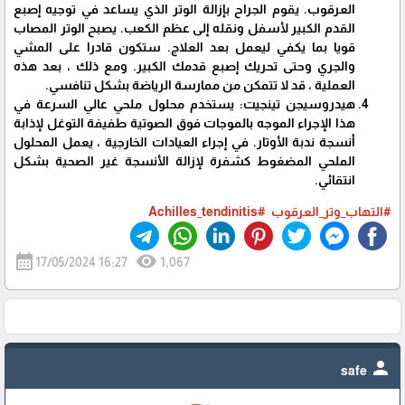
العرقوب. يقوم الجراح بإزالة الوتر الذي يساعد في توجيه إصبع
القدم الكبير لأسفل ونقله إلى عظم الكعب. يصبح الوتر المصاب
قويا بما يكفي ليعمل بعد العلاج. ستكون قادرا على المشي
والجري وحتى تحريك إصبع قدمك الكبير. ومع ذلك ، بعد هذه
العملية ، قد لا تتمكن من ممارسة الرياضة بشكل تنافسي.
هيدروسيجن تينجيت: يستخدم محلول ملحي عالي السرعة في
هذا الإجراء الموجه بالموجات فوق الصوتية طفيفة التوغل لإذابة
أنسجة ندبة الأوتار. في إجراء العيادات الخارجية ، يعمل المحلول
الملحي المضغوط كشفرة لإزالة الأنسجة غير الصحية بشكل
انتقائي.
#التهاب_وتر_العرقوب
#Achilles_tendinitis
calendar_month
visibility
17/05/2024 16:27
1,067
person
safe