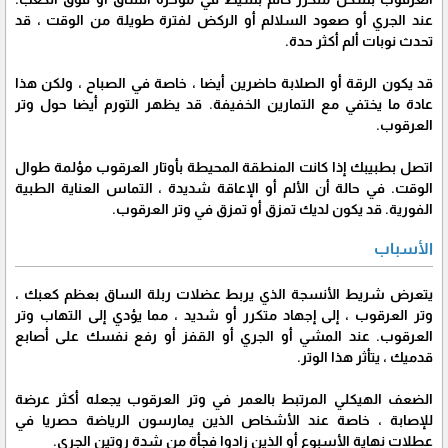
عند الجري أو صعود السلالم أو الركض لفترة طويلة من الوقت ، قد
تحدث نوبات ألم أكثر حدة.
قد يكون الرقة أو الصلابة حاضرين أيضا ، خاصة في الصباح ، ولكن هذا
عادة ما يختفي مع التمارين الخفيفة. قد يظهر التورم أيضا حول وتر
العرقوب.
اتصل بطبيبك إذا كانت المنطقة المحيطة بأوتار العرقوب مؤلمة طوال
الوقت. في حالة أن الألم أو الإعاقة شديدة ، التماس العناية الطبية
الفورية. قد يكون لديك تمزق أو تمزق في وتر العرقوب.
الأسباب
يتعرض شريط الأنسجة الذي يربط عضلات ربلة الساق بعظم كعبك ،
وتر العرقوب ، إلى إجهاد متكرر أو شديد ، مما يؤدي إلى التهاب وتر
العرقوب. عند المشي أو الجري أو القفز أو رفع نفسك على أصابع
قدميك ، يتأثر هذا الوتر.
الضعف الهيكلي المرتبط بالعمر في وتر العرقوب يجعله أكثر عرضة
للإصابة ، خاصة عند الأشخاص الذين يمارسون الرياضة حصريا في
عطلات نهاية الأسبوع أو الذين زادوا فجأة من شدة روتين الجري.