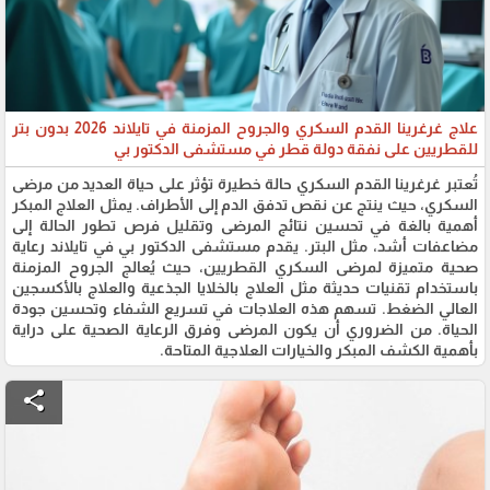
علاج غرغرينا القدم السكري والجروح المزمنة في تايلاند 2026 بدون بتر
للقطريين على نفقة دولة قطر في مستشفى الدكتور بي
تُعتبر غرغرينا القدم السكري حالة خطيرة تؤثر على حياة العديد من مرضى
السكري، حيث ينتج عن نقص تدفق الدم إلى الأطراف. يمثل العلاج المبكر
أهمية بالغة في تحسين نتائج المرضى وتقليل فرص تطور الحالة إلى
مضاعفات أشد، مثل البتر. يقدم مستشفى الدكتور بي في تايلاند رعاية
صحية متميزة لمرضى السكري القطريين، حيث يُعالج الجروح المزمنة
باستخدام تقنيات حديثة مثل العلاج بالخلايا الجذعية والعلاج بالأكسجين
العالي الضغط. تسهم هذه العلاجات في تسريع الشفاء وتحسين جودة
الحياة. من الضروري أن يكون المرضى وفرق الرعاية الصحية على دراية
بأهمية الكشف المبكر والخيارات العلاجية المتاحة.
share