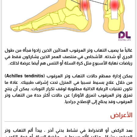
غالباً ما يصيب التهاب وتر العرقوب العدائين الذين زادوا فجأة من طول
الجري أو شدته. الأشخاص في منتصف العمر الذين يشاركون فقط في
رياضات نهاية الأسبوع مثل كرة السلة أو التنس هم أيضا عرضة لذلك.
يمكن إدارة معظم حالات التهاب وتر العرقوب (Achilles tendinitis)
من خلال علاج بسيط نسبيا في المنزل تحت إشراف طبيبك. عادة ما
تكون تقنيات الرعاية الذاتية مطلوبة لوقف تكرار النوبات. يمكن أن ينتج
تمزق وتر العرقوب (تمزق الأوتار) عن حالات أكثر حدة من التهاب وتر
العرقوب وقد يحتاج إلى الإصلاح جراحيا.
الأعراض
بعد الركض أو الانخراط في نشاط بدني آخر ، يبدأ ألم التهاب وتر
العرقوب بشكل متكرر كألم بسيط في مؤخرة الساق أو فوق الكعب.