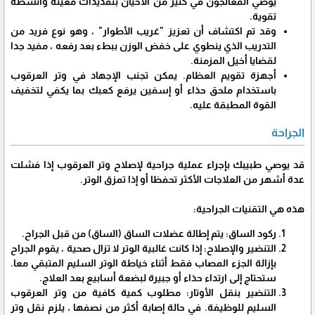
يوصي المعالجون في كثير من الأحيان بتمديدات معينة وأنشطة
تقوية.
وقد تم اكتشاف أن تعزيز "غريب الأطوار" ، وهو نوع فريد من
التدريب الذي ينطوي على خفض الوزن ببطء بعد رفعه ، مفيد جدا
لقضايا أخيل المزمنة.
أجهزة تقويم العظام. يمكن تجنب الإجهاد في وتر العرقوب
باستخدام ملحق حذاء أو إسفين يرفع كعبك بما يكفي لتخفيف
القوة المطبقة عليه.
الجراحة
قد يوصي طبيبك بإجراء عملية جراحية لإصلاح وتر العرقوب إذا فشلت
عدة أشهر من العلاجات الأكثر تحفظا أو إذا تمزق الوتر.
هذه هي التقنيات الجراحية:
ركود الساق: يتم إطالة عضلات الساق (الساق) من قبل الجراح.
التنضير والإصلاح: إذا كانت غالبية الوتر لا تزال صحية ، يقوم الجراح
بإزالة الجزء المصاب فقط أثناء خياطة الوتر السليم المتبقي معا.
ستحتاج إلى ارتداء حذاء أو جبيرة لبضعة أسابيع بعد العلاج.
التنضير بنقل الأوتار: مطلوب كمية كافية من وتر العرقوب
السليم للوظيفة. في حالة إصابة أكثر من نصفها ، يلزم نقل وتر