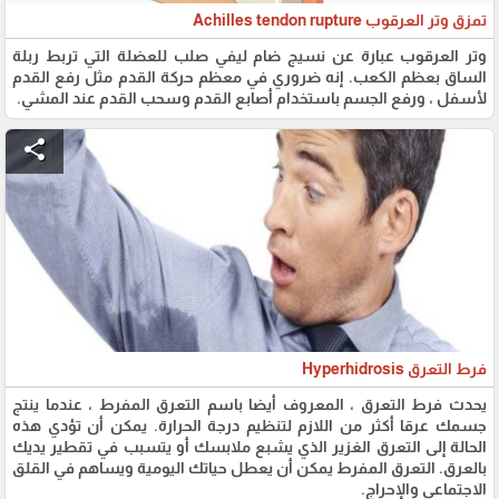
تمزق وتر العرقوب Achilles tendon rupture
وتر العرقوب عبارة عن نسيج ضام ليفي صلب للعضلة التي تربط ربلة
الساق بعظم الكعب. إنه ضروري في معظم حركة القدم مثل رفع القدم
لأسفل ، ورفع الجسم باستخدام أصابع القدم وسحب القدم عند المشي.
share
فرط التعرق Hyperhidrosis
يحدث فرط التعرق ، المعروف أيضا باسم التعرق المفرط ، عندما ينتج
جسمك عرقا أكثر من اللازم لتنظيم درجة الحرارة. يمكن أن تؤدي هذه
الحالة إلى التعرق الغزير الذي يشبع ملابسك أو يتسبب في تقطير يديك
بالعرق. التعرق المفرط يمكن أن يعطل حياتك اليومية ويساهم في القلق
الاجتماعي والإحراج.