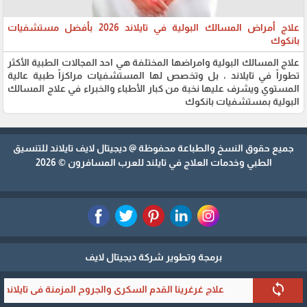
علاج أمراض المسالك البولية في تايلاند 2026 بأفضل مستشفيات
بانكوك
علاج المسالك البولية وامراضها المختلفة هي احد المجالات الطبية الأكثر
تطوراً في تايلاند ، بل وتخصص لها المستشفيات مراكزاً طبية عالية
المستوي ويشرف عليها نخبة من كبار الأطباء والخبراء في علاج المسالك
البولية بمستشفيات بانكوك
جميع حقوق النسخ والطباعة محفوظة @
ديجيتال لايف تايلاند
للتنسيق
الطبي وخدمات العلاج في تايلند للعرب المسافرون © 2026
برمجة وتطوير شركة ديجيتال لايف
sync
علاج غرغرينا القدم السكري والجروح المزمنة في تايلاند 2026 بدون بتر للقطريين على نفقة دولة قطر في مستشفى الدكتور بي