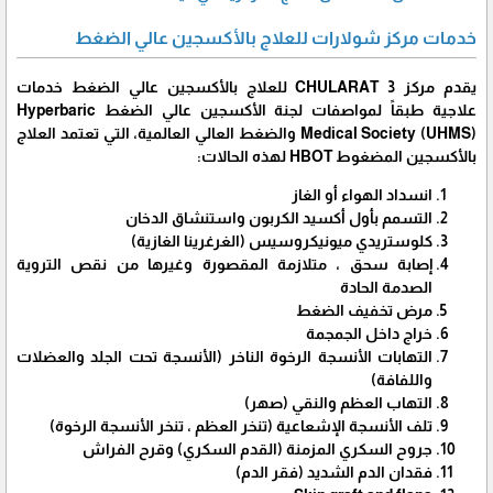
خدمات مركز شولارات للعلاج بالأكسجين عالي الضغط
يقدم مركز CHULARAT 3 للعلاج بالأكسجين عالي الضغط خدمات
علاجية طبقاً لمواصفات لجنة الأكسجين عالي الضغط Hyperbaric
Medical Society (UHMS) والضغط العالي العالمية، التي تعتمد العلاج
بالأكسجين المضغوط HBOT لهذه الحالات:
انسداد الهواء أو الغاز
التسمم بأول أكسيد الكربون واستنشاق الدخان
كلوستريدي ميونيكروسيس (الغرغرينا الغازية)
إصابة سحق ، متلازمة المقصورة وغيرها من نقص التروية
الصدمة الحادة
مرض تخفيف الضغط
خراج داخل الجمجمة
التهابات الأنسجة الرخوة الناخر (الأنسجة تحت الجلد والعضلات
واللفافة)
التهاب العظم والنقي (صهر)
تلف الأنسجة الإشعاعية (تنخر العظم ، تنخر الأنسجة الرخوة)
جروح السكري المزمنة (القدم السكري) وقرح الفراش
فقدان الدم الشديد (فقر الدم)