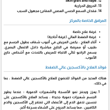
Skin graft and flaps
الحروق الحرارية
فقدان السمع الحسي العصبي المفاجئ مجهول السبب
المرافق الخاصة بالمركز
غرفة علاج خاصة
غرفة الضغط العالي (غرفة أحادية)
أثناء العلاج ، يكمن المريض في أنبوب شفاف بطول الجسم مع
طبيب أو ممرضة في الخارج مباشرة داخل الاتصال البصري.
يسمح الراديو ثنائي الاتجاه للمريض بالتحدث مع أشخاص خارج
الأنبوب.
فوائد العلاج بالأكسجين عالي الضغط
هناك العديد من الفوائد للخضوع للعلاج بالأكسجين عالي الضغط ، بما
في ذلك:
يعزز ويحفز نمو الأنسجة والشعيرات الدموية ؛ عندما يطور
الجسم شعيرات دموية جديدة ، يساعد العلاج بالأكسجين على
تحسين تدفق الدم إلى الأعضاء التي تفتقر إلى الأكسجين والدم
الكافيين ، مما يساعد الجروح على الشفاء بسرعة أكبر.