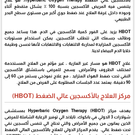
بالأكسجين عالي الضغط Hyperbaric Oxygen Therapy، هو علاج
يتنفس فيه المريض الأكسجين بنسبة 100 ٪ بشكل متقطع أثناء
وجوده داخل غرفة العلاج عند ضغط جوي أكبر من مستوى سطح البحر
الطبيعي.
HBOT يزيد على الفور كمية الأكسجين في الدم. هذا يساعد جميع
وظائف جسمك التي تتطلب الأكسجين. يمكن استخدام مستويات
الأكسجين المتزايدة لمحاربة الالتهابات والالتهابات لأنها تحسن وظيفة
خلايا الدم البيضاء لدينا.
علاج HBOT هو مسار غير الغازية ، غير مؤلم من العلاج المستخدمة
لمختلف الظروف والأمراض. يسمح للمرضى باستنشاق الأكسجين
النقي تحت ضغط الهواء المتزايد ، مع علاج نموذجي يستمر من 60 إلى
90 دقيقة. يعتمد عدد الجلسات المطلوبة على الغرض من العلاج.
مركز العلاج بالأكسجين عالي الضغط (HBOT)
يهدف مركز Hyperbaric Oxygen Therapy (HBOT) بمستشفى
شولارات 3 الدولي في بانكوك، تايلاند الي توفير الرعاية الشاملة للمرضى
الذين يعانون من جميع الأمراض والتي تحتاج الي تنفس أكسجين نقي
تحت ضغط عالي. يقدم المركز الدولي للعلاج بالأكسجين العالي الضغط