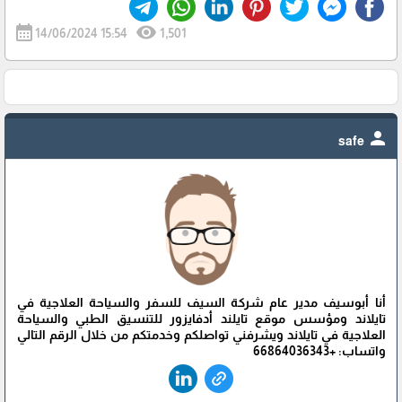
calendar_month
visibility
14/06/2024 15:54
1,501
person
safe
أنا أبوسيف مدير عام شركة السيف للسفر والسياحة العلاجية في
تايلاند ومؤسس موقع تايلند أدفايزور للتنسيق الطبي والسياحة
العلاجية في تايلاند ويشرفني تواصلكم وخدمتكم من خلال الرقم التالي
واتساب: +66864036343