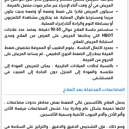
المريض في أي وقت أثناء الإجراء عبر مكبر صوت متصل بالغرفة.
سيكون المريض قادرا على ضبط وضعه أو وضعه بحيث يكون
مريحا ومسترخيا طوال العملية. قد يختارون مشاهدة التلفزيون
أو ببساطة النوم والراحة أثناء إجراء العملية.
ستستمر جلسة العلاج حوالي 60-90 دقيقة. يعتمد عدد علاجات
HBOT التي يحتاجها المريض على الغرض من العلاج ومدى
استجابة المريض للعلاج.
بمجرد اكتمال الجلسة ، يقوم الطبيب أو الممرضة بتخفيض ضغط
الغرفة ببطء إلى الضغط الجوي الطبيعي ، ثم يساعد المريض على
الخروج من الغرفة.
بالنسبة لحالات العيادات الخارجية ، يمكن للمريض العودة إلى
ملابسه والعودة إلى المنزل دون الحاجة إلى المبيت في
المستشفى.
المضاعفات المحتملة بعد العلاج
يحمل العلاج بالأكسجين عالي الضغط بعض مخاطر حدوث مضاعفات ،
لكنها خفيفة بشكل عام ونادرة جدا. تشمل المضاعفات فرقعة الأذن
وألم الأذن وآلام الجيوب الأنفية وسمية الأكسجين.
ومع ذلك ، فإن التشخيص الدقيق والدقيق ، والتركيز على السلامة في