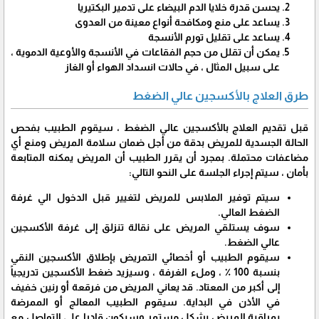
يحسن قدرة خلايا الدم البيضاء على تدمير البكتيريا
يساعد على منع ومكافحة أنواع معينة من العدوى
يساعد على تقليل تورم الأنسجة
يمكن أن تقلل من حجم الفقاعات في الأنسجة والأوعية الدموية ،
على سبيل المثال ، في حالات انسداد الهواء أو الغاز
طرق العلاج بالأكسجين عالي الضغط
قبل تقديم العلاج بالأكسجين عالي الضغط ، سيقوم الطبيب بفحص
الحالة الجسدية للمريض بدقة من أجل ضمان سلامة المريض ومنع أي
مضاعفات محتملة. بمجرد أن يقرر الطبيب أن المريض يمكنه المتابعة
بأمان ، سيتم إجراء الجلسة على النحو التالي:
سيتم توفير الملابس للمريض لتغيير قبل الدخول الي غرفة
الضغط العالي.
سوف يستلقي المريض على نقالة تنزلق إلى غرفة الأكسجين
عالي الضغط.
سيقوم الطبيب أو أخصائي التمريض بإطلاق الأكسجين النقي
بنسبة 100 ٪ ، وملء الغرفة ، وسيزيد ضغط الأكسجين تدريجياً
إلى أكبر من المعتاد. قد يعاني المريض من فرقعة أو رنين خفيف
في الأذن في البداية. سيقوم الطبيب المعالج أو الممرضة
بمراقبة المريض بشكل مستمر وسيكون قادرا على التواصل مع