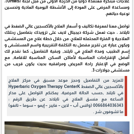
علاجات مبتكرة معتمدة دولياً من الدرجة الأولى من قبل لجنة (UHMS)،
ومساعدة المرضى على العودة إلى الأنشطة اليومية العادية وتحسين
نوعية حياتهم.
تواصل معنا لمعرفة تكاليف و أسعار العلاج بالأكسجين عالي الضغط في
تايلاند ، حيث تعمل شركة ديجيتال لايف على تزويدك بتفاصيل رحلتك
العلاجية و الفترة المحتمله للعلاج، من خلال خطة علاج من المستشفى
ويكون عبارة عن تقرير مفصل به التكلفة التقريبية واسم المستشفى و
إسم الطبيب ومدة العلاج في تايلند, وبقية التفاصيل، كما نقدم لك
أفضل الإقتراحات المناسبة لأماكن السكن المناسبة للاقامة, مع
الوضع في الإعتبار راحة المريض ومرافقيه بحيث يكون قريب من
مستشفى جولارات 3.
للمزيد من التفاصيل وحجز موعد مسبق في مركز العلاج
بالأكسجين عالي الضغط Hyperbaric Oxygen Therapy CenterK
في تايلند ,حسب الحالة المرضية، يمكنكم التواصل على مدار
الساعه مع منسق العلاج في تايلاند عن طريق الرقم :
0066864036343 (واتس أب – لاين – فايبر – إيمو – سوما – تانغو)
ما تشوفون شر .