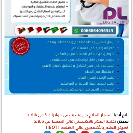
تابع أيضا:
اسعار العلاج في مستشفى جولارات 3 في تايلاند
مصدر:
تكلفة العلاج بالاكسجين عالي الضغط في تايلاند
#مركز_العلاج_بالأكسجين_عالي_الضغط
#HBOT