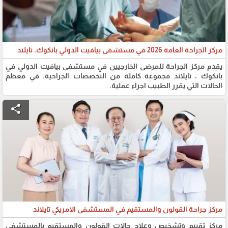
مركز الجراحة العامة 2026 في مستشفى بيافيت الدولي بانكوك، تايلند
يقدم مركز الجراحة للمرضى الخارجيين في مستشفى بيافيت الدولي في
بانكوك ، تايلاند مجموعة كاملة من التخصصات الجراحية. في معظم
الحالات التي يقرر الطبيب اجراء عملية.
share
مركز جراحة القولون والمستقيم في المستشفى الامريكي تايلاند
مركز تقييم وتشخيص وعلاج حالات القولون والمستقيم بالمستشفى