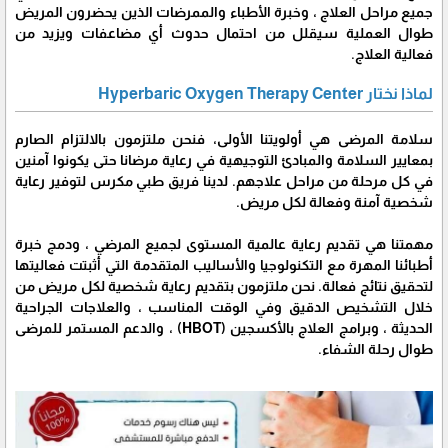
جميع مراحل العلاج ، وخبرة الأطباء والممرضات الذين يحضرون المريض
طوال العملية سيقلل من احتمال حدوث أي مضاعفات ويزيد من
فعالية العلاج.
لماذا نختار Hyperbaric Oxygen Therapy Center
سلامة المرضى هي أولويتنا الأولى، فنحن ملتزمون بالالتزام الصارم
بمعايير السلامة والمبادئ التوجيهية في رعاية مرضانا حتى يكونوا آمنين
في كل مرحلة من مراحل علاجهم. لدينا فريق طبي مكرس لتوفير رعاية
شخصية آمنة وفعالة لكل مريض.
مهمتنا هي تقديم رعاية عالمية المستوى لجميع المرضي ، ودمج خبرة
أطبائنا المهرة مع التكنولوجيا والأساليب المتقدمة التي أثبتت فعاليتها
لتحقيق نتائج فعالة. نحن ملتزمون بتقديم رعاية شخصية لكل مريض من
خلال التشخيص الدقيق وفي الوقت المناسب ، والعلاجات الجراحية
الحديثة ، وبرامج العلاج بالأكسجين (HBOT) ، والدعم المستمر للمرضى
طوال رحلة الشفاء.