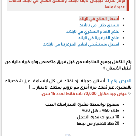
توفر شركة ديجيتال لايف تايلاند ومنسق العلاج في تايلند خدمات
عديدة منها:
أسعار العلاج في تايلند
تنسيق طبي في تايلاند
علاج القدم السكري في تايلاند
علاج الغرغرينا في تايلند
افضل مستشفى لعلاج الغرغرينا في تايلاند
يتم التكفل بجميع العلاجات من قبل فريق متخصص وذو خبرة عالية من
أطباء الأسنان ⚕️
العرض رقم 1
: أسنان جميلة. زد ثقتك في كل ابتسامة. عزز شخصيتك
بالقشرة. غير ثقتك مرة أخرى مع ترويج يمكنك الاختيار ...!!
✨
عرض جيد مقابل 70,000 بات فقط لعدد 16 سن.
مصنوع بواسطة قشرة السيراميك الصب
طلاء 50% + ظل 20%
10 سنوات قدرة التحمل
20 ظلا للاختيار من بينها