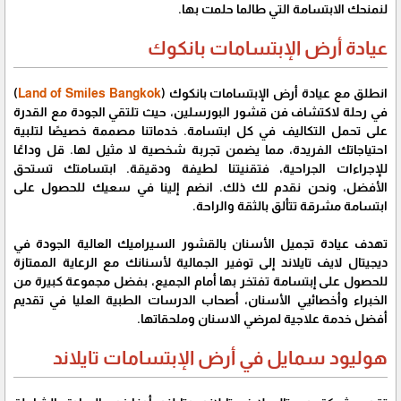
لنمنحك الابتسامة التي طالما حلمت بها.
عيادة أرض الإبتسامات بانكوك
انطلق مع عيادة أرض الإبتسامات بانكوك (
Land of Smiles Bangkok
)
في رحلة لاكتشاف فن قشور البورسلين، حيث تلتقي الجودة مع القدرة
على تحمل التكاليف في كل ابتسامة. خدماتنا مصممة خصيصًا لتلبية
احتياجاتك الفريدة، مما يضمن تجربة شخصية لا مثيل لها. قل وداعًا
للإجراءات الجراحية، فتقنيتنا لطيفة ودقيقة. ابتسامتك تستحق
الأفضل، ونحن نقدم لك ذلك. انضم إلينا في سعيك للحصول على
ابتسامة مشرقة تتألق بالثقة والراحة.
تهدف عيادة تجميل الأسنان بالقشور السيراميك العالية الجودة في
ديجيتال لايف تايلاند إلى توفير الجمالية لأسنانك مع الرعاية الممتازة
للحصول على إبتسامة تفتخر بها أمام الجميع، بفضل مجموعة كبيرة من
الخبراء وأخصائيي الأسنان، أصحاب الدرسات الطبية العليا في تقديم
أفضل خدمة علاجية لمرضي الاسنان وملحقاتها.
هوليود سمايل في أرض الإبتسامات تايلاند