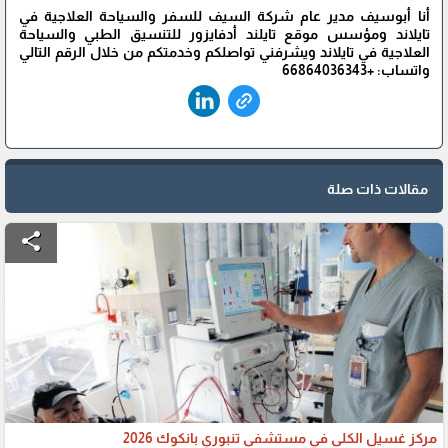
أنا أبوسيف مدير عام شركة السيف للسفر والسياحة العلاجية في
تايلاند ومؤسس موقع تايلند أدفايزور للتنسيق الطبي والسياحة
العلاجية في تايلاند ويشرفني تواصلكم وخدمتكم من خلال الرقم التالي
واتساب: +66864036343
مقالات ذات صلة
share
مركز غسيل الكلى في مستشفى تنبوري بانكوك 2026