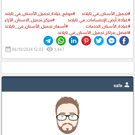
#تجميل_الأسنان_في_تايلاند
#موقع_عيادة_تجميل_الأسنان_في_تايلند
#عيادة_أرض_الإبتسامات_في_تايلاند
#مركز_تجميل_الاسنان_الآراء
#عيادة_الأسنان_الخدمات
#أسعار_تجميل_الأسنان_في__تايلاند
#افضل_مراكز_تجميل_الأسنان_في_تايلاند
calendar_month
visibility
06/10/2024 12:03
1,467
person
safe