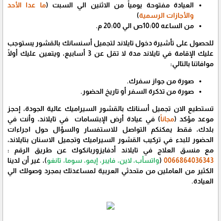
العيادة مفتوحة يومياً من الاثنين الي السبت (
ما عدا الأحد
والأجازات الرسمية
)
من الساعه 10:00ص الي 20:00 م.
للحصول على تأشيرة دخول تايلاند لتجميل أسنسانك بالقشور يستوجب
عليك الإقامة في تايلاند مدة لا تقل عن 3 أسابيع، ويتعين عليك أولًا
موافاتنا بالتالي:
صورة من جواز سفرك.
صورة من تذكرة السفر أو تاريخ الحضور.
تستطيع الان تجميل أسنانك بالقشور السيراميك عالية الجودة، إحجز
موعد مؤكد (
مجاناً
) في عيادة أرض الإبتسامات في تايلاند، وأنت في
بلدك، فقط يمكنكم التواصل للاستفسار والسؤال حول اجراءات
الحضور للبدء في تركيب القشور السيراميك وتجميل الاسنان بتايلاند،
مع منسق العلاج في تايلاند أدفايزوربانكوك عن طريق الرقم :
0066864036343
(
واتسأب، لاين، فايبر، إيمو، سوما، تانغو
)، غير أن لدينا
الكثير من العاملين من متحدثي العربية لمساعدتك بمجرد وصولك الي
العيادة.