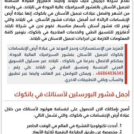
تقدم شركة ديجيتال لايف تايلاند وتايلند أدفايزور العيادة الشاملة
لتجميل الأسنان بالقشور السيراميك عالية الجودة في تايلاند، في واحدة
من اشهر وافضل عيادات تجميل الأسنان في بانكوك، إنها عيادة أرض
الإبتسامات الرائدة احد أفضل عيادات قشور الأسنان في تايلاند والتي
توفر لك قشور أسنان بأسعار مناسبة. نقوم نحن في شركة تايلند
أدفايزور للتنسيق الطبي والخدمات العلاجية في بانكوك، بتوفير كافة
المعلومات اللازمة عن اجراءات تجميل الاسنان في تايلاند.
للمزيد من الإستفسارات وحجز الموعد في عيادة أرض الإبتسامات
بانكوك لتجميل الأسنان بقشور السيراميك العالية الجودة.
يمكنكم الاتصال بفرعنا في بانكوك ، تايلاند عبر مسئول التسويق
العربي الجنسية ومنسق العلاج في تايلاند علي رقم :
66864036343+
، ويمكن التواصل عبر الهاتف وايضا عبر تطبيق
واتسآب وباقي التطبيقات الاخري.
أجمل قشور البورسلين لأسنانك في بانكوك
أصبح بإمكانك الان الحصول على ابتسامة هوليود لأسنانك من خلال
عيادة أرض الإبتسامات في بانكوك، والتي تشمل التالي:
أحدث تكنولوجيا القشرة في العالم في الوقت الحاضر
مخصصة عن طريق الطباعة الرقمية ثلاثية الأبعاد