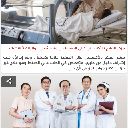
مركز العلاج بالأكسجين عالي الضغط في مستشفى جولارات 3 بانكوك
يعتبر العلاج بالأكسجين عالي الضغط علاجاً تكميلياً ، ويتم إجراؤه تحت
إشراف دقيق من طبيب متخصص في الطب عالي الضغط وهو علاج غير
جراحي وغير مؤلم للمرضي بأي حال.
share