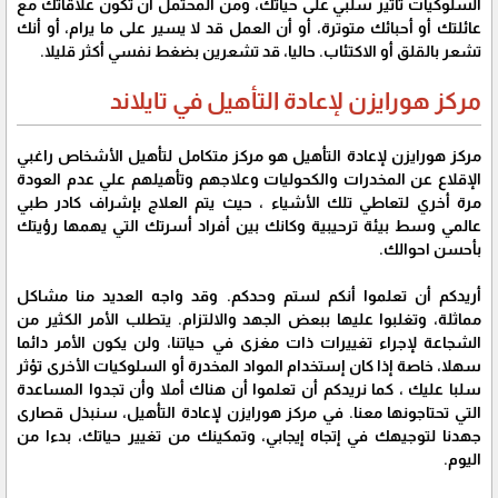
السلوكيات تأثير سلبي على حياتك، ومن المحتمل أن تكون علاقاتك مع
عائلتك أو أحبائك متوترة، أو أن العمل قد لا يسير على ما يرام، أو أنك
تشعر بالقلق أو الاكتئاب. حاليا، قد تشعرين بضغط نفسي أكثر قليلا.
مركز هورايزن لإعادة التأهيل في تايلاند
مركز هورايزن لإعادة التأهيل هو مركز متكامل لتأهيل الأشخاص راغبي
الإقلاع عن المخدرات والكحوليات وعلاجهم وتأهيلهم علي عدم العودة
مرة أخري لتعاطي تلك الأشياء ، حيث يتم العلاج بإشراف كادر طبي
عالمي وسط بيئة ترحيبية وكانك بين أفراد أسرتك التي يهمها رؤيتك
بأحسن احوالك.
أريدكم أن تعلموا أنكم لستم وحدكم. وقد واجه العديد منا مشاكل
مماثلة، وتغلبوا عليها ببعض الجهد والالتزام. يتطلب الأمر الكثير من
الشجاعة لإجراء تغييرات ذات مغزى في حياتنا، ولن يكون الأمر دائما
سهلا، خاصة إذا كان إستخدام المواد المخدرة أو السلوكيات الأخرى تؤثر
سلبا عليك ، كما نريدكم أن تعلموا أن هناك أملا وأن تجدوا المساعدة
التي تحتاجونها معنا. في مركز هورايزن لإعادة التأهيل، سنبذل قصارى
جهدنا لتوجيهك في إتجاه إيجابي، وتمكينك من تغيير حياتك، بدءا من
اليوم.