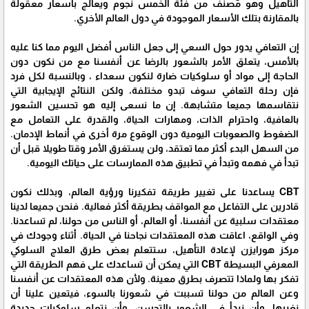
التأهيل وهو مٌصنف من فئة الخمس نجوم ويعالج بأسعار معقولة
بالمقارنة بتلك الأسعار الموجودة في دول العالم الأخري.
إن التعافي يدور حول السعي إلى جعل الناس أفضل اليوم مما كنا عليه
بالأمس، يتعلق الأمر بالشعور بالرضا عن أنفسنا مع من نكون دون
الحاجة إلى مواد أو سلوكيات ضارة لنكون سعداء ، وبالنسبة لكل فرد
فإن رحلة التعافي سوف تبدو مختلفة، ولكن النتائج الإيجابية التي
نتقاسمها جميعا متشابهة. إن ما نسعى إليه هو تحسين الشعور
بالعافية، واحترام الذات، ومهارات الحياة، والقدرة على التعامل مع
الضغوط والصعوبات اليومية دون الوقوع مرة أخرى في أنماط الإدمان.
من السهل البدء أكثر مما تعتقد، ولن يستغرق الأمر وقتا طويلا قبل أن
تبدأ في فهمه وتبدأ في تطبيق هذه الممارسات على حياتك اليومية.
CBT يساعدنا على تغيير طريقة تفكيرنا ورؤية العالم، وبذلك نكون
قادرين على التفاعل مع المواقف بطريقة أكثر فعالية. فنحن جميعا لدينا
معتقدات سلبية عن أنفسنا، أو العالم، أو الناس من حولنا، لم تساعدنا.
وفي الواقع، اعاقت هذه المعتقدات نجاحنا في الحياة. أثناء وجودك في
مركز هورايزن لإعادة التأهيل، ستتعلم بعض طرق العلاج السلوكي
المعرفي البسيطة CBT التي يمكن أن تساعدك على فهم الطريقة التي
تفكر بها ولماذا تتصرف بطرق معينة. ولأن هذه المعتقدات عن أنفسنا
وعن العالم من حولنا تسببت في شعورنا بالسوء، فيتعين علينا أن
نغيرها، وأن نبدأ في الشعور بالتحسن، وأن نتعلم سلوكيات جديدة