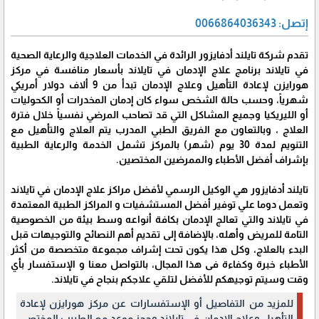
إتصل: 0066864036343
تقدم شركة تايلند أدفايزور الرائدة في الخدمات العلاجية والرعاية الصحية
في تايلاند برنامج علاج الإدمان في تايلاند بأسعار منافسة في مركز
هورايزن لإعادة التأهيل وعلاج الإدمان تبدأ من 9 ألاف دولار أمريكي
شهرياً، وحسب حالة الشخص سواء كان إدمان المخدرات أو الكحوليات
أو الليريكيا وجميع المشاكل التي قد تصاحب المرضي نفسياً خلال فترة
العلاج ، وبالتعاون مع الفريق الطبي المدرب يتم العلاج والتأهيل مع
التنويم لمدة 30 يوم (شهر) بالمركز تشمل الخدمة والرعاية الطبية
بإشراف أفضل الأطباء والممرضين المختصين.
تايلند أدفايزور هي الوكيل الرسمي لأفضل مراكز علاج الإدمان في تايلاند
وتعمل دوما علي توفير أفضل المستشفيات و المراكز الطبية المعتمدة
في تايلاند والتي تعالج الإدمان بكافة أنواعه وسط بيئة من الخصوصية
التامة للمريض وأهله، بالإضافة إلى تقديم أهم النصائح والتوجيهات قبل
البدء بالعلاج، وكل هذا يكون تحت إشراف مجموعة متخصصة من أكثر
الأطباء خبرة وكفاءة فى هذا المجال، بالتواصل معنا و الإستفسار بأي
وقت وسيتم توجيهكم للأفضل لتلقي علاجكم بنجاح في تايلاند.
للمزيد من التفاصيل أو الإستفسارات عن مركز هورايزن لإعادة
التأهيل وعلاج الإدمان في تايلاند وحجز موعد مع الطبيب المختص.