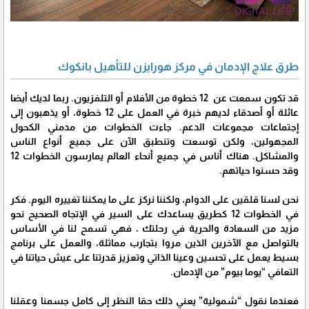
طرق علاج الإدمان في مركز هورايزن للتأهيل بانكوك
قد تكون سمعت عن 12 خطوة من الأفلام أو التلفزيون. ربما لديك أيضا
عائلة أو أصدقاء لديهم خبرة في العمل على 12 خطوة، أو يذهبون إلى
إجتماعات مجموعات الدعم. جاءت الخطوات من مدمني الكحول
المجهولين، ولكن توسعت وتنطبق الآن على جميع أنواع الناس
والمشاكل. هناك أناس في جميع أنحاء العالم يمارسون الخطوات 12
وقد حسنوا حياتهم.
نحن لسنا قلقين على الدوام، ولكننا نركز على ما يمكننا تغييره اليوم. فكر
في الخطوات 12 كطريق يساعدك على السير في الإتجاه الصحيح نحو
مزيد من السعادة والحرية في رحلتك ، فهي تسمح لنا في الأساس
بالتواصل مع الآخرين الذين مروا بتجارب مماثلة، والعمل على برنامج
بسيط يعمل على تحسين وعينا الذاتي وتعزيز قدرتنا على عيش حياتنا في
التعافي “يوما بيوم” من الإدمان.
فعندما نقول “شمولية” يعني ذلك حقا النظر إلى كامل جسمنا وعقلنا