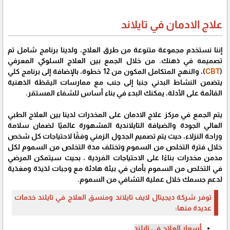
علاج الادمان في تايلاند
إننا نستخدم مجموعة متنوعة من طرق العلاج، ولدينا برنامج شامل تم
تصميمه في ذهنك. من خلال الجمع بين العلاج السلوكي المعرفي
(
CBT
)، والنهج المتكامل المكون من 12 خطوة، بالإضافة إلى برنامج كلي
يتضمن النشاط البدني جنبا إلى جنب مع ممارسات اليقظة الذهنية
القائمة على الأدلة، يمكنك البدء في بناء أساس للشفاء المستقر.
يتم الجمع في مركز علاج الادمان على المخدرات لدينا بين العلاج الطبي
العالي الجودة والضيافة التايلاندية المشهورة عالميًا لضمان سلامة
وراحة النزلاء، حيث يتم تصميم الجدول الزمني وفقًا لاحتياجات كل شخص
خلال فترة التخلص من السموم وتختلف مدة التخلص من السموم لكل
مدمن مخدرات بناءًا على الاحتياجات الفردية ، بحيث سيتمكن المرضي
في التخلص من السموم بأمان في بيئة هادئة مع وجبات لذيذة ومغذية
لدعم جسمك خلال عملية التشافي من السموم.
توفر شركة ديجيتال لايف تايلاند ومنسق العلاج في تايلند خدمات
عديدة منها:
أسعار العلاج في تايلند