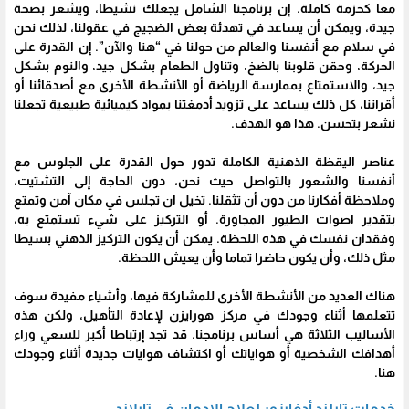
معا كحزمة كاملة. إن برنامجنا الشامل يجعلك نشيطا، ويشعر بصحة
جيدة، ويمكن أن يساعد في تهدئة بعض الضجيج في عقولنا، لذلك نحن
في سلام مع أنفسنا والعالم من حولنا في “هنا والآن”. إن القدرة على
الحركة، وحقن قلوبنا بالضخ، وتناول الطعام بشكل جيد، والنوم بشكل
جيد، والاستمتاع بممارسة الرياضة أو الأنشطة الأخرى مع أصدقائنا أو
أقراننا، كل ذلك يساعد على تزويد أدمغتنا بمواد كيميائية طبيعية تجعلنا
نشعر بتحسن. هذا هو الهدف.
عناصر اليقظة الذهنية الكاملة تدور حول القدرة على الجلوس مع
أنفسنا والشعور بالتواصل حيث نحن، دون الحاجة إلى التشتيت،
وملاحظة أفكارنا من دون أن تثقلنا. تخيل ان تجلس في مكان آمن وتمتع
بتقدير اصوات الطيور المجاورة. أو التركيز على شيء تستمتع به،
وفقدان نفسك في هذه اللحظة. يمكن أن يكون التركيز الذهني بسيطا
مثل ذلك، وأن يكون حاضرا تماما وأن يعيش اللحظة.
هناك العديد من الأنشطة الأخرى للمشاركة فيها، وأشياء مفيدة سوف
تتعلمها أثناء وجودك في مركز هورايزن لإعادة التأهيل، ولكن هذه
الأساليب الثلاثة هي أساس برنامجنا. قد تجد إرتباطا أكبر للسعي وراء
أهدافك الشخصية أو هواياتك أو اكتشاف هوايات جديدة أثناء وجودك
هنا.
خدمات تايلند أدفايزور لعلاج الإدمان في تايلاند