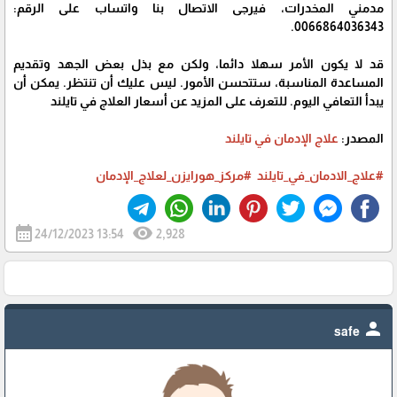
مدمني المخدرات، فيرجى الاتصال بنا واتساب على الرقم:
0066864036343.
قد لا يكون الأمر سهلا دائما، ولكن مع بذل بعض الجهد وتقديم
المساعدة المناسبة، ستتحسن الأمور. ليس عليك أن تنتظر. يمكن أن
يبدأ التعافي اليوم. للتعرف على المزيد عن أسعار العلاج في تايلند
المصدر:
علاج الإدمان في تايلند
#علاج_الادمان_في_تايلند
#مركز_هورايزن_لعلاج_الإدمان
calendar_month
visibility
24/12/2023 13:54
2,928
person
safe