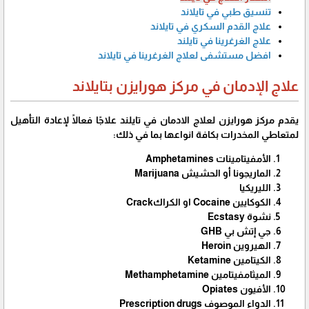
تنسيق طبي في تايلاند
علاج القدم السكري في تايلاند
علاج الغرغرينا في تايلند
افضل مستشفى لعلاج الغرغرينا في تايلاند
علاج الإدمان في مركز هورايزن بتايلاند
يقدم مركز هورايزن لعلاج الادمان في تايلند علاجًا فعالًا لإعادة التأهيل
لمتعاطي المخدرات بكافة انواعها بما في ذلك:
الأمفيتامينات Amphetamines
الماريجونا أو الحشيش Marijuana
الليريكيا
الكوكايين Cocaine او الكراكCrack
نشوة Ecstasy
جي إتش بي GHB
الهيروين Heroin
الكيتامين Ketamine
الميثامفيتامين Methamphetamine
الأفيون Opiates
الدواء الموصوف Prescription drugs