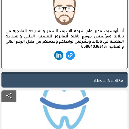
أنا أبوسيف مدير عام شركة السيف للسفر والسياحة العلاجية في
تايلاند ومؤسس موقع تايلند أدفايزور للتنسيق الطبي والسياحة
العلاجية في تايلاند ويشرفني تواصلكم وخدمتكم من خلال الرقم التالي
واتساب: +66864036343
مقالات ذات صلة
share