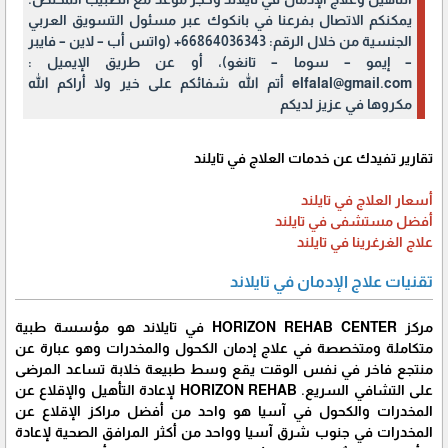
يمكنكم الاتصال بفرعنا في بانكوك عبر مسئول التسويق العربي
الجنسية من خلال الرقم: 66864036343+ (واتس أب – لاين – فايبر
– إيمو – سوما – تانغو)، أو عن طريق الإيميل :
elfalal@gmail.com أتم الله شفائكم على خير ولا أراكم الله
مكروها في عزيز لديكم
تقارير تفيدك عن خدمات العلاج في تايلند
أسعار العلاج في تايلند
أفضل مستشفى في تايلند
علاج الغرغرينا في تايلند
تقنيات علاج الإدمان في تايلاند
مركز HORIZON REHAB CENTER في تايلاند هو مؤسسة طبية
متكاملة ومتخصصة في علاج إدمان الكحول والمخدرات وهو عبارة عن
منتجع فاخر في نفس الوقت يقع وسط طبيعة خلابة تساعد المرضى
على التشافي السريع. HORIZON REHAB لإعادة التأهيل والإقلاع عن
المخدرات والكحول في آسيا هو واحد من أفضل مراكز الإقلاع عن
المخدرات في جنوب شرق آسيا وواحد من أكثر المرافق الصحية لإعادة