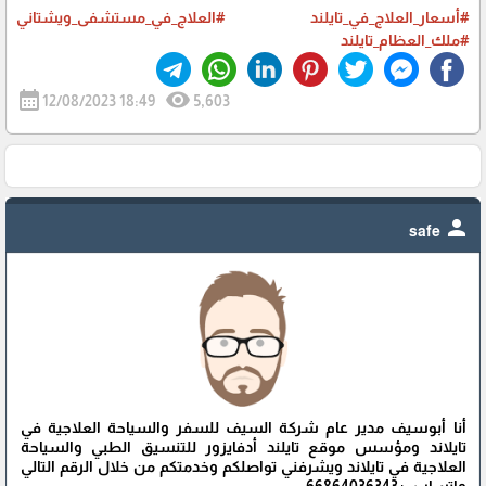
#أسعار_العلاج_في_تايلند
#العلاج_في_مستشفى_ويشتاني
#ملك_العظام_تايلند
calendar_month
visibility
12/08/2023 18:49
5,603
person
safe
أنا أبوسيف مدير عام شركة السيف للسفر والسياحة العلاجية في
تايلاند ومؤسس موقع تايلند أدفايزور للتنسيق الطبي والسياحة
العلاجية في تايلاند ويشرفني تواصلكم وخدمتكم من خلال الرقم التالي