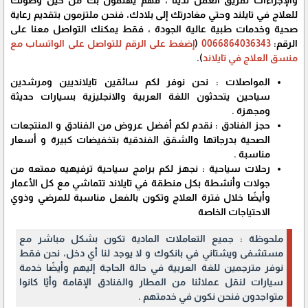
للعلاج في تايلند وحتي مغادرتك إلى بلادك، فنحن ملتزمون بتقديم رعاية
صحية وخدمات طبية عالية الجودة ، فقط يمكنك التواصل معنا على
الرقم:
0066864036343
(
إضغط على الرقم للتواصل على الواتساب مع
منسق العلاج في تايلاند
).
المواصلات : نحن نوفر لكم سائقين تايلانديين ومرشدين
سياحين يتحدثون اللغة العربية والانجليزية بسيارات حديثة
ومجهزة .
حجز الفنادق : نقدم لكم أفضل عروض من الفنادق و المنتجعات
الصحية بدرجاتها والشقق الفندقية بتخفيضات كبيرة و أسعار
مناسبة .
رحلات سياحية : نجهز لكم برامج سياحية ترفيهيه ممتعه من
جولات وأنشطة بكل منطقة في تايلاند تتماشي مع كل الأعمار
وأيضًا خلال فترة العلاج وتكون بالفعل مناسبة للمرضي وذوي
الاحتياجات الخاصة
ملحوظة : جميع التعاملات المادية تكون بشكل مباشر مع
مستشفى ويشتاني في بانكوك و لا يوجد لنا أي دخل، نحن فقط
نوفر مترجمين للغة العربية في حالة الحاجة إليهم وأيضًا خدمة
سيارات لنقل عملائنا من المطار والفنادق الإقامة وأيًا كانوا
متواجدون فنحن نكون في خدمتهم .