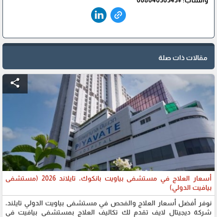
واتساب: +66864036343
مقالات ذات صلة
share
أسعار العلاج في مستشفى بياويت بانكوك، تايلاند 2026 (مستشفى
بيافيت الدولي)
نوفر أفضل أسعار العلاج والفحص في مستشفى بياويت الدولي تايلند،
شركة ديجيتال لايف تقدم لك تكاليف العلاج بمستشفى بيافيت في