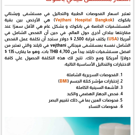
تعتبر اسعار الفحوصات الطبية والتحاليل في مستشفى ويشتاني
بانكوك (
Vejthani Hospital Bangkok
) هي الأرخص بين بقية
المستشفيات الخاصة في بانكوك و بشكل عام هي الأقل سعرًا عند
مقارنتها ببلدان أخرى حول العالم، في حين أن الفحص الشامل في
أمريكا (
USA
) يكلف قرابة 2,500 $ دولار ستجد أن تكلفة عمل الفحص
الشامل نفسه بمستشفى فيجثاني vejthani في تايلند والتي تعتبر من
افضل مستشفيات تايلند يبدأ من 4,700 THB بات، وهو ما يقارب 135 $
دولارًا أمريكيًا ومع ذلك، تتيح لك هذه التكلفة الحصول علي كافة
الاختبارات والتحاليل الأساسية التالية:
الفحوصات السريرية الشاملة
إختبارات مؤشر كتلة الجسم (
BMI
)
الأشعة السينية الكاملة
فحص الجهاز الهضمي والكبد
فحوصات العين بما في ذلك تقييم البصر
فحوصات النساء