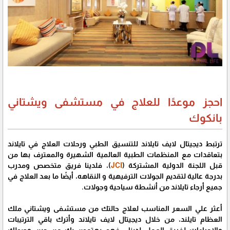
احجز موعدًا للعلاج في مستشفى ويشتاني
بانكوك
ترتبط ديجيتال لايف تايلاند للتنسيق الطبي ورحلات العلاج في تايلاند
بتعاقدات مع المنظمات الطبية العالمية الشهيرة والمعترف بها من
قبل اللجنة الدولية المشتركة (
JCI
)، فلدينا فريق متخصص ومدرب
بدرجة عالية لتقديم الجولات الترفيهية و النقاهه، أيضًا ما بعد العلاج في
جميع أرجاء تايلاند من أنشطة سياحية وجولات.
أعثر علي السعر المناسب لعلاج حالتك من مستشفى ويشتاني ملك
العظام تايلند، من خلال ديجيتال لايف تايلاند وأترك باقي الترتيبات
والإجراءات لفريق العمل لدينا ، فهم يهتمون بك من حين وصولك