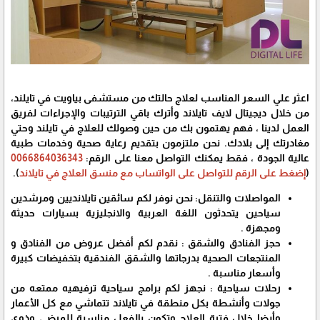
اعثر علي السعر المناسب لعلاج حالتك من مستشفى بياويت في تايلند،
من خلال ديجيتال لايف تايلاند وأترك باقي الترتيبات والإجراءات لفريق
العمل لدينا ، فهم يهتمون بك من حين وصولك للعلاج في تايلند وحتي
مغادرتك إلى بلادك. نحن ملتزمون بتقديم رعاية صحية وخدمات طبية
عالية الجودة ، فقط يمكنك التواصل معنا على الرقم:
0066864036343
(
إضغط على الرقم للتواصل على الواتساب مع منسق العلاج في تايلاند
).
المواصلات والتنقل: نحن نوفر لكم سائقين تايلانديين ومرشدين
سياحين يتحدثون اللغة العربية والانجليزية بسيارات حديثة
ومجهزة .
حجز الفنادق والشقق : نقدم لكم أفضل عروض من الفنادق و
المنتجعات الصحية بدرجاتها والشقق الفندقية بتخفيضات كبيرة
وأسعار مناسبة .
رحلات سياحية : نجهز لكم برامج سياحية ترفيهيه ممتعه من
جولات وأنشطة بكل منطقة في تايلاند تتماشي مع كل الأعمار
وأيضا خلال فترة العلاج وتكون بالفعل مناسبة للمرضي وذوي