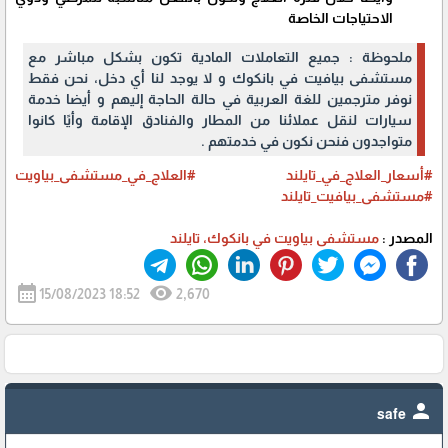
الاحتياجات الخاصة
ملحوظة : جميع التعاملات المادية تكون بشكل مباشر مع
مستشفى بيافيت في بانكوك و لا يوجد لنا أي دخل، نحن فقط
نوفر مترجمين للغة العربية في حالة الحاجة إليهم و أيضا خدمة
سيارات لنقل عملائنا من المطار والفنادق الإقامة وأيًا كانوا
متواجدون فنحن نكون في خدمتهم .
#أسعار_العلاج_في_تايلند
#العلاج_في_مستشفى_بياويت
#مستشفى_بيافيت_تايلند
المصدر :
مستشفى بياويت في بانكوك، تايلند
calendar_month
visibility
15/08/2023 18:52
2,670
person
safe