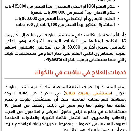
علاج العقم ICSI أو الحقن المجهري: يبدأ السعر من 435,000 بات
علاج الادمان: يبدأ السعر من 390,000 بات شهريًا
العلاج الكيماوي أو الإشعاعي: يبدأ السعر من 860,000 بات
استشارة الدكتور: يبدأ السعر من 1,400 بات إلى 2,500 بات
وأحياناً ما قد تصل تكاليف علاج مستشفى بياويت في تايلند، إلى أدنى من
1/2 التكلفة لمثيلتها في الولايات المتحدة الأمريكية وهو الداعِي
الأساسي لوصول أكثر من 30,000 زائر من العلاجيون والطبيون ومنهم
العرب المسافرون لتلقي العلاج على مدار العام في مستشفيات تايلند
والتي منها مستشفى بيافيت بانكوك Piyavate.
خدمات العلاج في بيافيت في بانكوك
جميع المنتجات والخدمات الطبية المقدمة لعلاجك بمستشفى بياويت
الدولي (
مستشفى بيافيت تايلاند
) في بانكوك هي عالية الجودة
ومطابقة للمواصفات العاليمة، حيث أن مستشفى بياويت والصور
الخاصة بها توضح انها رقم مميز في تايلند، وتصنف من افضل 10
مستشفيات في بانكوك تراعي حقوق المرضى والعلاجيون من العرب
والأجانب والمحليين. كما تشمل قائمة الأدوية والعلاجات المقدمة
لضيوف المستشفى خصومات وتخفيضات كبيرة مراعاة لتوافدهم عليها
مرة أخري ومواصلة علاجهم الدائم بها.