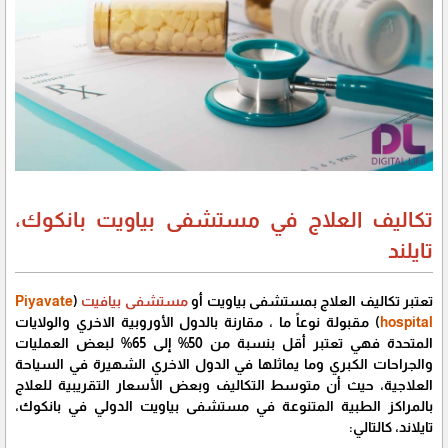
تكاليف العلاج في مستشفى بياويت بانكوك،
تايلند
تعتبر تكاليف العلاج بمستشفى بياويت أو
مستشفى بيافيت
(
Piyavate
hospital
) مقبولة نوعاً ما ، مقارنة بالدول الأوروبية الاخري والولايات
المتحدة فهي تعتبر أقل بنسبة من 50% إلى 65% لبعض العمليات
والجراحات الكبري وما يماثلها في الدول الاخري الشهيرة في السياحة
العلاجية، حيث أن متوسط التكاليف وبعض الأسعار التقريبية للعلاج
بالمراكز الطبية المتنوعة في مستشفى بياويت الدولي في بانكوك،
تايلاند، كالتالي: