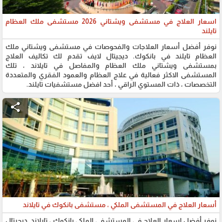
اسعار العلاج في مستشفى ويشتاني 2026 مستشفى ملك العظام
تايلند
نوفر أفضل أسعار العلاجات والفحوصات في مستشفى ويشتاني ملك
العظام تايلند في بانكوك. ديجيتال لايف تقدم لك تكاليف العلاج
بمستشفى ويشتاني ملك العظام والمفاصل في تايلاند ، تلك
المستشفى الاكثر فعالية في علاج العظام والعمود الفقري والمتعددة
التخصصات ، ذات المستوي الراقي ، أحد افضل مستشفيات تايلند.
share
أسعار العلاج في المستشفى الملكي ، مستشفى بانكوك في تايلاند
نوفر أفضل اسعار العلاج في المستشفى الملكي بانكوك ، تايلاند. ديجيتال