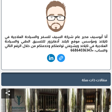
أنا أبوسيف مدير عام شركة السيف للسفر والسياحة العلاجية في
تايلاند ومؤسس موقع تايلند أدفايزور للتنسيق الطبي والسياحة
العلاجية في تايلاند ويشرفني تواصلكم وخدمتكم من خلال الرقم التالي
واتساب: +66864036343
مقالات ذات صلة
share