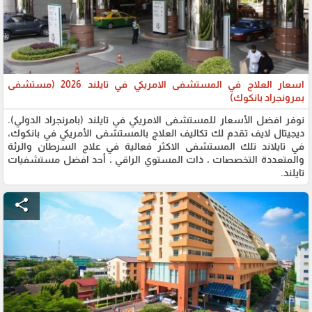
اسعار العلاج في المستشفى الامريكي في تايلند 2026 (مستشفى
بمرونجراد بانكوك)
نوفر افضل الأسعار للمستشفى الامريكي في تايلند (بامرنجراد الدولي).
ديجيتال لايف تقدم لك تكاليف العلاج بالمستشفى الأمريكي في بانكوك،
في تايلاند تلك المستشفى الاكثر فعالية في علاج السرطان والرئة
والمتعددة التخصصات ، ذات المستوي الراقي ، أحد افضل مستشفيات
تايلند.
share